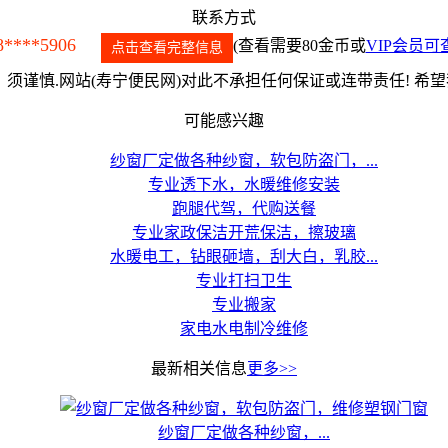
联系方式
8****5906
(查看需要80金币或
VIP会员可
点击查看完整信息
须谨慎.网站(寿宁便民网)对此不承担任何保证或连带责任! 希
可能感兴趣
纱窗厂定做各种纱窗，软包防盗门，...
专业透下水，水暖维修安装
跑腿代驾，代购送餐
专业家政保洁开荒保洁，擦玻璃
水暖电工，钻眼砸墙，刮大白，乳胶...
专业打扫卫生
专业搬家
家电水电制冷维修
最新相关信息
更多>>
纱窗厂定做各种纱窗，...