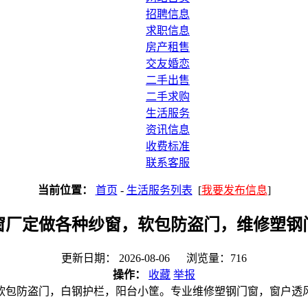
招聘信息
求职信息
房产租售
交友婚恋
二手出售
二手求购
生活服务
资讯信息
收费标准
联系客服
当前位置：
首页
-
生活服务列表
[
我要发布信息
]
窗厂定做各种纱窗，软包防盗门，维修塑钢
更新日期： 2026-08-06 浏览量：716
操作：
收藏
举报
软包防盗门，白钢护栏，阳台小筐。专业维修塑钢门窗，窗户透