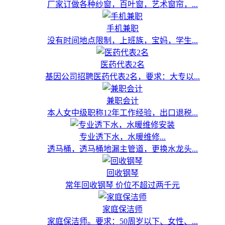
厂家订做各种纱窗，百叶窗，艺术窗帘，...
手机兼职
没有时间地点限制，上班族，宝妈，学生...
医药代表2名
基因公司招聘医药代表2名，要求：大专以...
兼职会计
本人女中级职称12年工作经验，出口退税...
专业透下水，水暖维修...
透马桶，透马桶地漏主管道，更换水龙头...
回收钢琴
常年回收钢琴 价位不超过两千元
家庭保洁师
家庭保洁师。要求：50周岁以下、女性、...