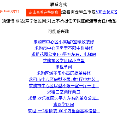
联系方式
0****8971
(查看需要80金币或
VIP会员可
点击查看完整信息
须谨慎.网站(寿宁便民网)对此不承担任何保证或连带责任! 希
可能感兴趣
求购市中心区小高层3室精致装修
求购市中心区房型不限中档装修
求租花园公寓100平方左右，电梯房
求购东区学区房小户型
求租单间
求购区域不限小高层简单装修
求租市中心区房型不限2室1厅中档装...
求购市中心区房型不限一室一厅一卫...
求租三室两厅两卫
求租:欢乐家园50平方左右的单身公寓...
求购学区房
求租1一2楼精装100平方里面基本设备...