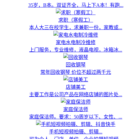
35岁，B本。双证齐全，马上下A本！有跑...
求职（寒假工）
本人大三在校学生，求兼职一份，家教或...
家电水电制冷维修
上门服务，专业维修，液晶电视，冰箱冰...
回收钢琴
常年回收钢琴 价位不超过两千元
店铺美工
主要工作是公司产品在网络店铺的图片处...
家庭保洁师
家庭保洁师。要求：50周岁以下、女性、...
手机短视频拍摄、剪辑...