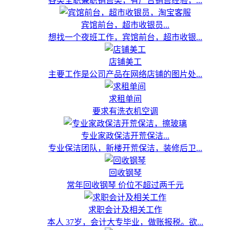
各类全职兼职销售类，有广告销售经验，...
宾馆前台，超市收银员...
想找一个夜班工作，宾馆前台，超市收银...
店铺美工
主要工作是公司产品在网络店铺的图片处...
求租单间
要求有洗衣机空调
专业家政保洁开荒保洁...
专业保洁团队，新楼开荒保洁，装修后卫...
回收钢琴
常年回收钢琴 价位不超过两千元
求职会计及相关工作
本人 37岁，会计大专毕业，做账报税。欲...