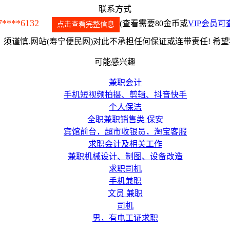
联系方式
7****6132
(查看需要80金币或
VIP会员可
点击查看完整信息
须谨慎.网站(寿宁便民网)对此不承担任何保证或连带责任! 希
可能感兴趣
兼职会计
手机短视频拍摄、剪辑、抖音快手
个人保洁
全职兼职销售类 保安
宾馆前台，超市收银员，淘宝客服
求职会计及相关工作
兼职机械设计、制图、设备改造
求职司机
手机兼职
文员 兼职
司机
男，有电工证求职