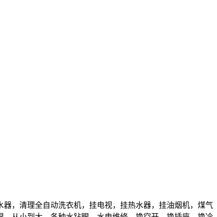
水器，清理全自动洗衣机，挂电视，挂热水器，挂油烟机，煤气
眼，从小到大，各种水钻眼，水电维修，换空开，换插座，换冷