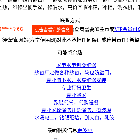
地热，维修坐便手盆，修漏水，高价回收冰箱，冰柜，洗衣机，
联系方式
9****5992
(查看需要80金币或
VIP会员可
点击查看完整信息
须谨慎.网站(寿宁便民网)对此不承担任何保证或连带责任! 希
可能感兴趣
家电水电制冷维修
纱窗厂定做各种纱窗，软包防盗门，...
专业透下水，水暖维修安装
专业打扫卫生
专业搬家
跑腿代驾，代购送餐
专业家政保洁开荒保洁，擦玻璃
水暖电工，钻眼砸墙，刮大白，乳胶...
最新相关信息
更多>>