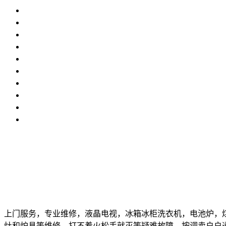
上门服务，专业维修，液晶电视，冰箱冰柜洗衣机，电池炉，
灶和炉具等维修，打不着火松手就灭等疑难故障，按调卖户户