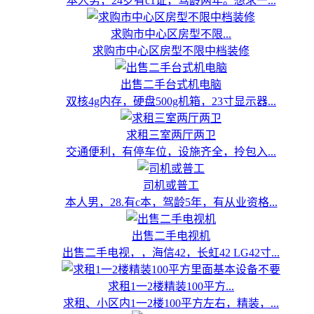
本人男，24岁有c1证，驾龄两年。想求一...
求购市中心区房型不限...
求购市中心区房型不限中档装修
出售二手台式机电脑
双核4g内存，硬盘500g机箱，23寸显示器...
求租三室两厅两卫
交通便利，有停车位，设施齐全，拎包入...
司机或普工
本人男，28.有c本，驾龄5年，有从业资格...
出售二手电视机
出售二手电视，，海信42，长虹42 LG42寸...
求租1一2楼精装100平方...
求租、小区内1一2楼100平方左右，精装，...