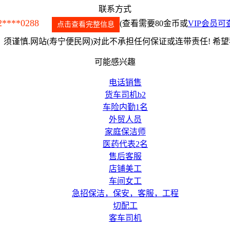
联系方式
2****0288
(查看需要80金币或
VIP会员可
点击查看完整信息
须谨慎.网站(寿宁便民网)对此不承担任何保证或连带责任! 希
可能感兴趣
电话销售
货车司机b2
车险内勤1名
外贸人员
家庭保洁师
医药代表2名
售后客服
店铺美工
车间女工
急招保洁，保安，客服，工程
切配工
客车司机