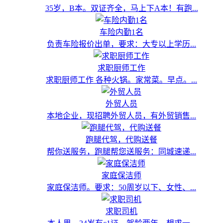
35岁，B本。双证齐全，马上下A本！有跑...
车险内勤1名
负责车险报价出单，要求：大专以上学历...
求职厨师工作
求职厨师工作 各种火锅。家常菜。早点。...
外贸人员
本地企业，现招聘外贸人员，有外贸销售...
跑腿代驾，代购送餐
帮你送服务，跑腿帮您送服务：同城速递...
家庭保洁师
家庭保洁师。要求：50周岁以下、女性、...
求职司机