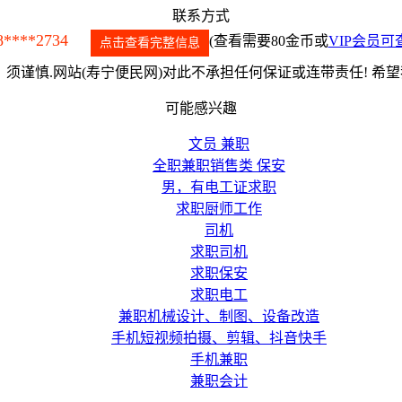
联系方式
8****2734
(查看需要80金币或
VIP会员可
点击查看完整信息
须谨慎.网站(寿宁便民网)对此不承担任何保证或连带责任! 希
可能感兴趣
文员 兼职
全职兼职销售类 保安
男，有电工证求职
求职厨师工作
司机
求职司机
求职保安
求职电工
兼职机械设计、制图、设备改造
手机短视频拍摄、剪辑、抖音快手
手机兼职
兼职会计