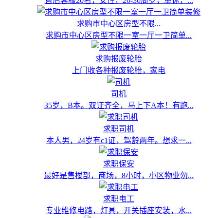
售后客服20名，女性，20-30周岁，单休，...
求购市中心区房型不限...
求购市中心区房型不限一室一厅一卫简单...
求购报废轮胎
上门收各种报废轮胎，家电
司机
35岁，B本。双证齐全，马上下A本！有跑...
求职司机
本人男，24岁有c1证，驾龄两年。想求一...
求职保安
最好是售楼部，商场，8小时，小区物业勿...
求职电工
专业维修电路，灯具，开关插座安装，水...